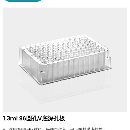
1.3ml 96圆孔V底深孔板
选用医用级PP材料，平整度优良，保证热封膜密封性；