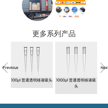
更多系列产品
Previous
Nex
芯移液
100μl 普通透明移液吸头
1000μl 普通透明移液吸
10
头