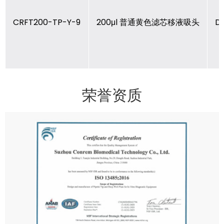
CRFT200-TP-Y-9
200μl 普通黄色滤芯移液吸头
D
荣誉资质